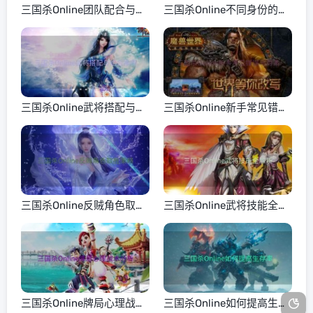
三国杀Online团队配合与沟
三国杀Online不同身份的策
通技巧
略运用
三国杀Online武将搭配与组
三国杀Online新手常见错误
合推荐
与对策
三国杀Online反贼角色取胜
三国杀Online武将技能全解
策略
析
三国杀Online牌局心理战术
三国杀Online如何提高生存