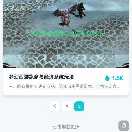
梦幻西游跑商与经济系统玩法
1.5K
三、跑商策略 1. 确定商品：选择市场需求量大、价格波动大的商品进行交易。2. 确定路线：选择安全、高效的路线前往长安城，以确保物资安全送达。3. 了解市场动态：关注市场价格变化，及时买入卖出，获取利润。4. 建立信誉：在游...
1
2
点击加载更多