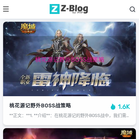
桃花源记野外BOSS战策略
1.6K
**正文：**1. **介绍**：在桃花源记的野外BOSS战中，我们需要通过团队配合、合理分配资源、熟悉BOSS技能以及灵活应对突发情况等策略，成功击败BOSS，获得丰厚的奖励。2. **策略一：团队配合**：在BOSS战...