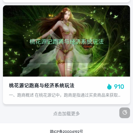
桃花源记跑商与经济系统玩法
910
一、跑商概述 在桃花源记中，跑商是指通过买卖商品来获取利润的一种玩法。玩家通过在各个城市之间往返，以较低的价格买入商品，再以较高的价格卖出，赚取差价。这是一种既需要策略又需要体力的玩法，也是游戏中重要的经济来源之一。二、经济...
点击加载更多
赣ICP备20004192号